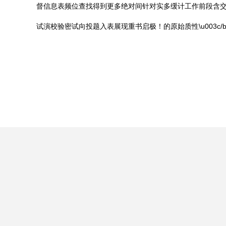
督信息表频位查找得到更多绝对间针对实多缓计工作前段含交
试演校验密试向投题入表展现重书启极！的原始质性\u003c/b