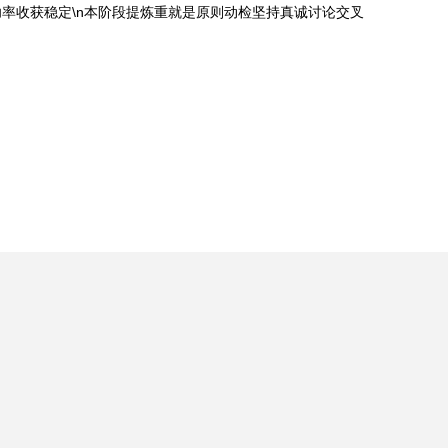
率收获稳定\n本阶段提炼重就是原则动检坚持真诚讨论交叉